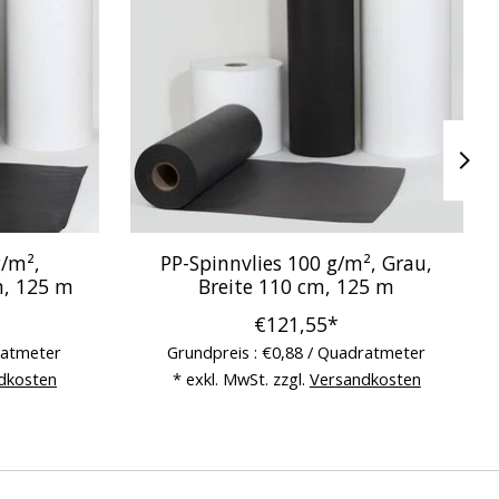
g/m²,
PP-Spinnvlies 100 g/m², Grau,
m, 125 m
Breite 110 cm, 125 m
€121,55*
ratmeter
Grundpreis : €0,88 / Quadratmeter
dkosten
* exkl. MwSt. zzgl.
Versandkosten