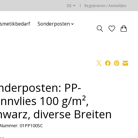
DE
Registrieren / Anmelden
smetikbedarf
Sonderposten
nderposten: PP-
innvlies 100 g/m²,
hwarz, diverse Breiten
l-Nummer: 01PP100SC