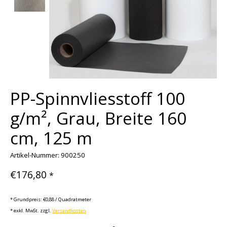
PP-Spinnvliesstoff 100
g/m², Grau, Breite 160
cm, 125 m
Artikel-Nummer: 900250
€176,80
*
* Grundpreis: €0,88 / Quadratmeter
* exkl. MwSt. zzgl.
Versandkosten