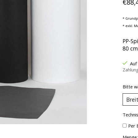
€88,
* Grundp
* exkl. M
PP-Spi
80 cm
Auf
Zahlun
Bitte w
Technis
Per 
Menge: