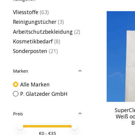
Vliesstoffe
(63)
Reinigungstücher
(3)
Arbeitschutzbekleidung
(2)
Kosmetikbedarf
(8)
Sonderposten
(21)
Marken
Alle Marken
P. Glatzeder GmbH
SuperCl
Preis
Weiß od
B
Preis – Mindestwert
Price maximum value
€
0
- €
35