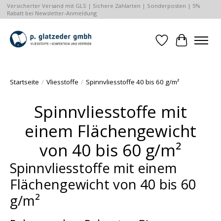
Versicherter Versand mit GLS | Sichere Zahlarten | Sonderposten | 5%
Rabatt bei Newsletter-Anmeldung
Wunschzettel
Ihr Waren
Startseite
/
Vliesstoffe
/
Spinnvliesstoffe 40 bis 60 g/m²
Spinnvliesstoffe mit
einem Flächengewicht
von 40 bis 60 g/m²
Spinnvliesstoffe mit einem
Flächengewicht von 40 bis 60
g/m²