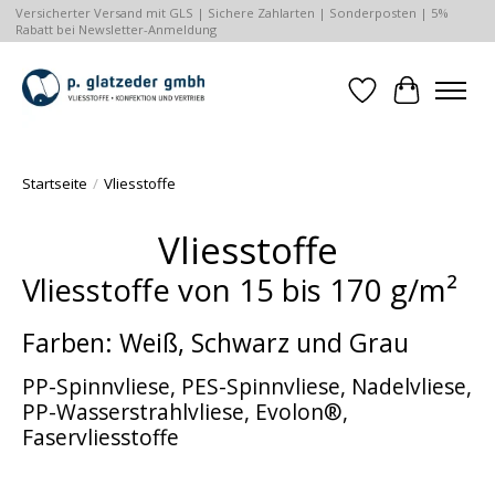
Versicherter Versand mit GLS | Sichere Zahlarten | Sonderposten | 5%
Rabatt bei Newsletter-Anmeldung
Wunschzettel
Ihr Waren
Startseite
/
Vliesstoffe
Vliesstoffe
Vliesstoffe von 15 bis 170 g/m²
Farben: Weiß, Schwarz und Grau
PP-Spinnvliese, PES-Spinnvliese, Nadelvliese,
PP-Wasserstrahlvliese, Evolon®,
Faservliesstoffe