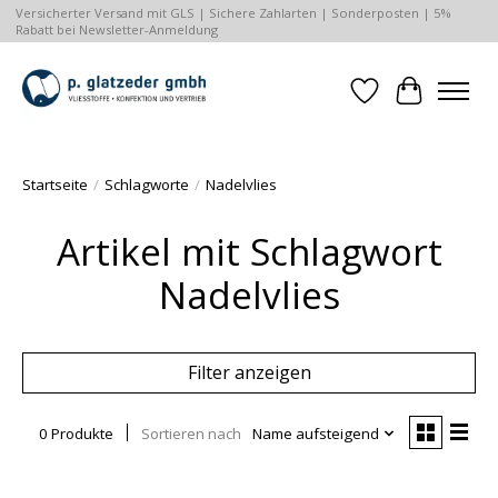
Versicherter Versand mit GLS | Sichere Zahlarten | Sonderposten | 5%
Rabatt bei Newsletter-Anmeldung
Wunschzettel
Ihr Waren
Startseite
/
Schlagworte
/
Nadelvlies
Artikel mit Schlagwort
Nadelvlies
Filter anzeigen
0 Produkte
Sortieren nach
Name aufsteigend