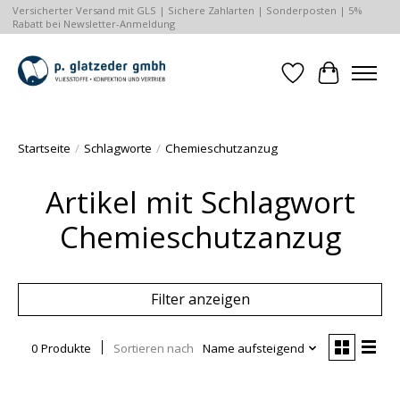
Versicherter Versand mit GLS | Sichere Zahlarten | Sonderposten | 5%
Rabatt bei Newsletter-Anmeldung
Wunschzettel
Ihr Waren
Startseite
/
Schlagworte
/
Chemieschutzanzug
Artikel mit Schlagwort
Chemieschutzanzug
Filter anzeigen
0 Produkte
Sortieren nach
Name aufsteigend