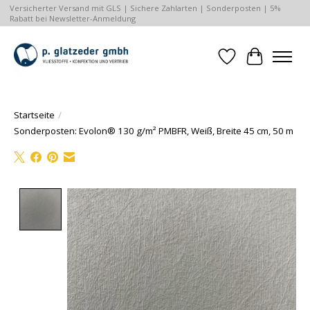
Versicherter Versand mit GLS | Sichere Zahlarten | Sonderposten | 5%
Rabatt bei Newsletter-Anmeldung
Wunschzettel
Ihr Waren
Startseite
/
Sonderposten: Evolon® 130 g/m² PMBFR, Weiß, Breite 45 cm, 50 m
Product image slideshow Items