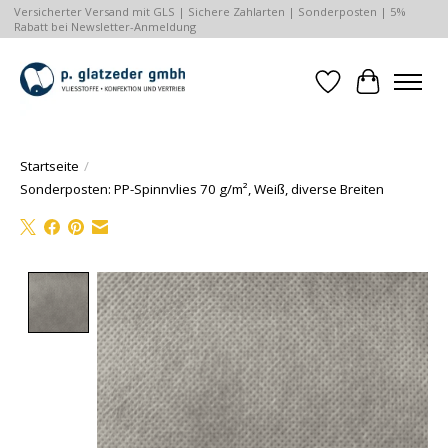
Versicherter Versand mit GLS | Sichere Zahlarten | Sonderposten | 5%
Rabatt bei Newsletter-Anmeldung
Wunschzettel
Ihr Waren
Startseite
/
Sonderposten: PP-Spinnvlies 70 g/m², Weiß, diverse Breiten
Product image slideshow Items