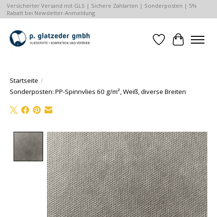
Versicherter Versand mit GLS | Sichere Zahlarten | Sonderposten | 5%
Rabatt bei Newsletter-Anmeldung
Wunschzettel
Ihr Waren
Startseite
/
Sonderposten: PP-Spinnvlies 60 g/m², Weiß, diverse Breiten
Product image slideshow Items