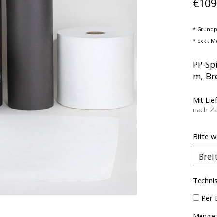
€109
* Grundp
* exkl. M
PP-Spi
m, Br
Mit Lie
nach Z
Bitte w
Technis
Per 
Menge: