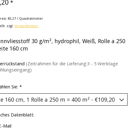
,20
*
reis: €0,27 / Quadratmeter
wSt. zzgl.
Versandkosten
nnvliesstoff 30 g/m², hydrophil, Weiß, Rolle a 250
eite 160 cm
ferrückstand
(Zeitrahmen für die Lieferung:3 - 5 Werktage
ahlungseingang)
ählen Sie:
*
ches Datenblatt:
E-Mail