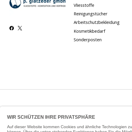
Vliesstoffe
Reinigungstücher
Arbeitschutzbekleidung
Kosmetikbedarf
Sonderposten
© Copyright 2026 vliesstoffe24.de - Powered by
Lightspeed