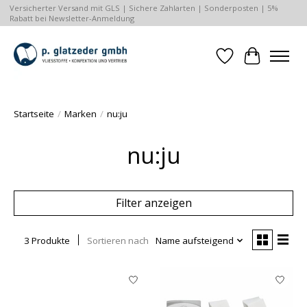
Versicherter Versand mit GLS | Sichere Zahlarten | Sonderposten | 5%
Rabatt bei Newsletter-Anmeldung
Wunschzettel
Ihr Waren
Startseite
/
Marken
/
nu:ju
nu:ju
Filter anzeigen
3 Produkte
Sortieren nach
Name aufsteigend